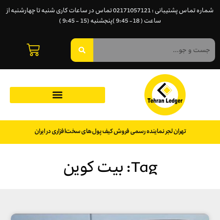
شماره تماس پشتیبانی : 02171057121 تماس در ساعات کاری شنبه تا چهارشنبه از
ساعت ( 18- 9:45 )پنجشنبه (15 - 9:45 )
تهران لجر نماینده رسمی فروش کیف پول‌های سخت‌افزاری در ایران
Tag: بیت کوین