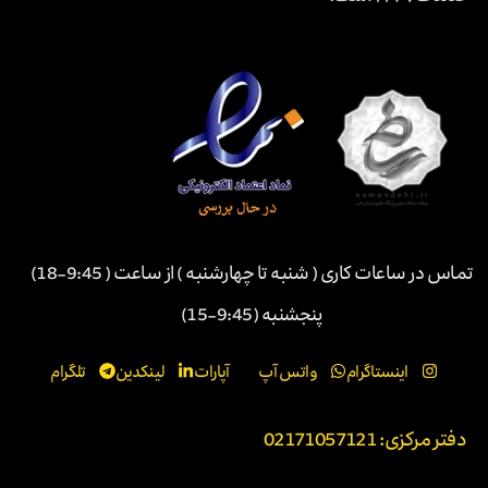
تماس در ساعات کاری ( شنبه تا چهارشنبه ) از ساعت ( 9:45-18)
پنجشنبه (9:45-15)
اینستاگرام
واتس آپ
آپارات
لینکدین
تلگرام
دفتر مرکزی: 02171057121