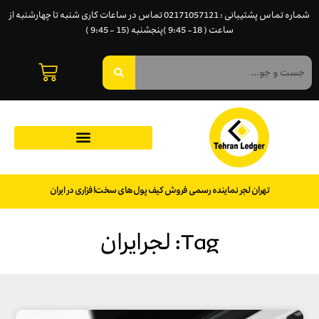
شماره تماس پشتیبانی : 02171057121 تماس در ساعات کاری شنبه تا چهارشنبه از
ساعت ( 18- 9:45 )پنجشنبه (15 - 9:45 )
تهران لجر نماینده رسمی فروش کیف پول‌های سخت‌افزاری در ایران
Tag: لجرایران