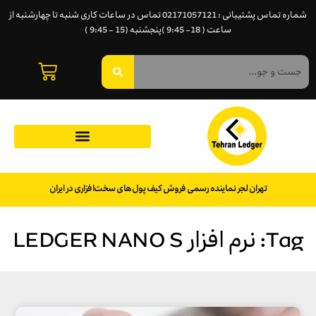
شماره تماس پشتیبانی : 02171057121 تماس در ساعات کاری شنبه تا چهارشنبه از
ساعت ( 18- 9:45 )پنجشنبه (15 - 9:45 )
تهران لجر نماینده رسمی فروش کیف پول‌های سخت‌افزاری در ایران
Tag: نرم افزار LEDGER NANO S