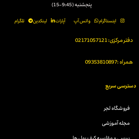
پنجشنبه (9:45-15)
اینستاگرام
واتس آپ
آپارات
لینکدین
تلگرام
دفتر مرکزی: 02171057121
همراه :
09353810897
دسترسی سریع
فروشگاه لجر
مجله آموزشی
بررسی و مقایسه کیف پول ها