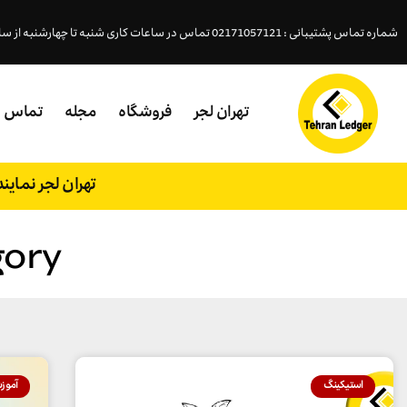
شماره تماس پشتیبانی : 02171057121 تماس در ساعات کاری شنبه تا چهارشنبه از ساعت ( 18- 9:45 )پنجشنبه (15 - 9:45 )
تهران لجر
فروشگاه
مجله
تماس
تهران لجر نمای
ategory
استیکینگ
آموز