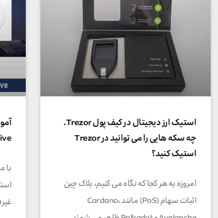
استیک ارز دیجیتال در کیف پول Trezor.
چه سکه هایی را می توانید در Trezor
ive
استیک کنید؟
با م
امروزه به هر کجا که نگاه می کنیم، بلاک چین
استی
اثبات سهام (PoS) مانند Cardano،
Avalanche و Polkadot ظاهر می شوند.