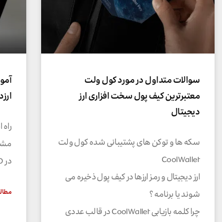
سوالات متداول در مورد کول ولت
آمو
معتبرترین کیف پول سخت افزاری ارز
ارزدیج
دیجیتال
راه 
سکه ها و توکن های پشتیبانی شده کول ولت
مشاه
CoolWallet
در Coolwallet PRO
ارز دیجیتال و رمز ارزها در کیف پول ذخیره می
مطالع
شوند یا برنامه ؟
چرا کلمه بازیابی CoolWallet در قالب عددی