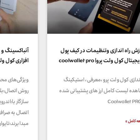
زش راه اندازی وتنظیمات در کیف پول
آنباکسینگ و
یتال کول ولت پرو| coolwallet pro
افزاری کول ولت اس  s
اندازی کول ولت پرو ،معرفی ، استیکینگ
ویژگی‌های محصول (s
ده لیست کامل ارز های پشتیبانی شده
روش اتصال:بل
سازگار با:اندروی
اتصال به صرافی:nce , Changelly
ه کامل »
مبدا برند:تایوان (lBitX