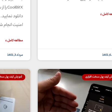
olBitX
ه کامل »
دانلود نمایید.
امنیت انجام 
مطالعه کامل »
14
مرداد 3, 1401
ش کیف پول سخت افزاری
آموزش کیف پول سخت