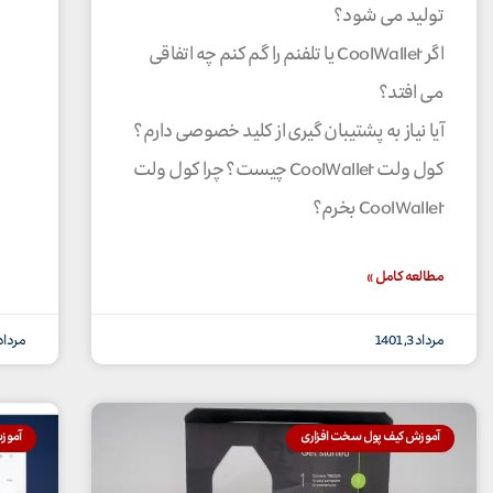
تولید می شود؟
اگر CoolWallet یا تلفنم را گم کنم چه اتفاقی
می افتد؟
آیا نیاز به پشتیبان گیری از کلید خصوصی دارم؟
کول ولت CoolWallet چیست؟ چرا کول ولت
CoolWallet بخرم؟
مطالعه کامل »
مرداد 3, 1401
مرداد 3, 01
آموزش کیف پول سخت افزاری
آموز