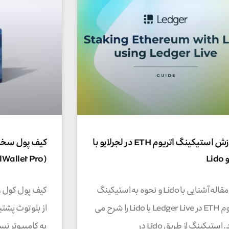
آموزش استیکینگ اتریوم ETH در لجرلایو با
کیف پول سخت 
Li
(CoolWallet Pro)
این مقاله آشنایی با Lido و نحوه به استیکینگ
کیف پول کول و
اتریوم ETH در Ledger Live با Lido را شرح می
از بلوتوث پشتیب
استیکینگ از طریق Lido در
به کامیپوتر ن