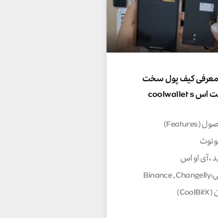
 معرفی کیف پول سخت
coolwallet
Feature)
وتوث
د ، آی او اس
Bina
Coo)