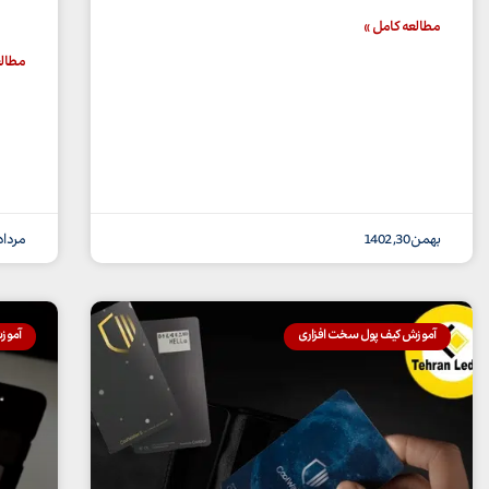
مطالعه کامل »
مطالع
بهمن 30, 1402
مرداد 6, 01
آموزش کیف پول سخت افزاری
آموز