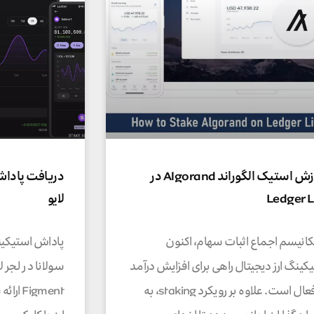
آموزش استیک الگوراند Algorand در
دریافت پاداش
Ledger L
لایو
کانیسم اجماع اثبات سهام، اکنون
کینگ ارز دیجیتال راهی برای افزایش درآمد
سولانا د ر لجر 
غیرفعال است. علاوه بر رویکرد staking، به
igment