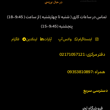
تماس در ساعات کاری ( شنبه تا چهارشنبه ) از ساعت ( 9:45-18)
پنجشنبه (9:45-15)
اینستاگرام
واتس آپ
آپارات
لینکدین
تلگرام
دفتر مرکزی: 02171057121
همراه :
09353810897
دسترسی سریع
فروشگاه لجر