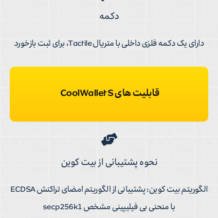
دکمه
دارای یک دکمه فلزی داخلی با متریال Tactile، برای ثبت بازخورد
قابلیت های CoolWallet S
نحوه پشتیبانی از بیت کوین
الگوریتم بیت کوین: پشتیبانی از الگوریتم امضای تراکنش ECDSA
با منحنی بی فیلیپینی مشخص secp256k1