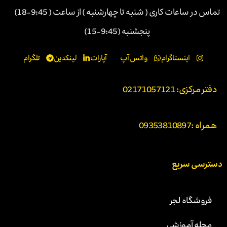
تماس در ساعات کاری ( شنبه تا چهارشنبه ) از ساعت ( 9:45-18)
پنجشنبه (9:45-15)
اینستاگرام
واتس آپ
آپارات
لینکدین
تلگرام
دفتر مرکزی: 02171057121
همراه :
09353810897
دسترسی سریع
فروشگاه لجر
مجله آموزشی