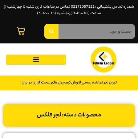
شماره تماس پشتیبانی : 02171057121 تماس در ساعات کاری شنبه تا چهارشنبه از
ساعت ( 18- 9:45 )پنجشنبه (15 - 9:45 )
تهران لجر نماینده رسمی فروش کیف پول‌های سخت‌افزاری در ایران
محصولات دسته: لجر فلکس