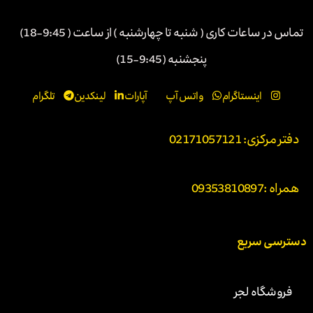
تماس در ساعات کاری ( شنبه تا چهارشنبه ) از ساعت ( 9:45-18)
پنجشنبه (9:45-15)
اینستاگرام
واتس آپ
آپارات
لینکدین
تلگرام
دفتر مرکزی: 02171057121
همراه :
09353810897
دسترسی سریع
فروشگاه لجر