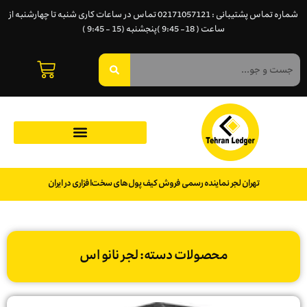
شماره تماس پشتیبانی : 02171057121 تماس در ساعات کاری شنبه تا چهارشنبه از
ساعت ( 18- 9:45 )پنجشنبه (15 - 9:45 )
تهران لجر نماینده رسمی فروش کیف پول‌های سخت‌افزاری در ایران
محصولات دسته: لجر نانو اس