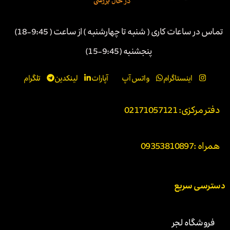
تماس در ساعات کاری ( شنبه تا چهارشنبه ) از ساعت ( 9:45-18)
پنجشنبه (9:45-15)
اینستاگرام
واتس آپ
آپارات
لینکدین
تلگرام
دفتر مرکزی: 02171057121
همراه :
09353810897
دسترسی سریع
فروشگاه لجر