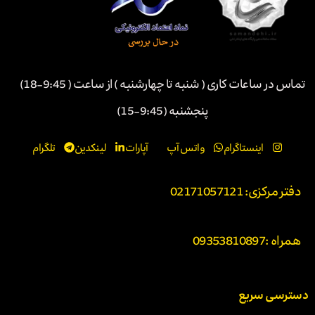
تماس در ساعات کاری ( شنبه تا چهارشنبه ) از ساعت ( 9:45-18)
پنجشنبه (9:45-15)
اینستاگرام
واتس آپ
آپارات
لینکدین
تلگرام
دفتر مرکزی: 02171057121
همراه :
09353810897
دسترسی سریع