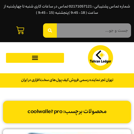
شماره تماس پشتیبانی : 02171057121 تماس در ساعات کاری شنبه تا چهارشنبه از
ساعت ( 18- 9:45 )پنجشنبه (15 - 9:45 )
تهران لجر نماینده رسمی فروش کیف پول‌های سخت‌افزاری در ایران
محصولات برچسب: coolwallet pro