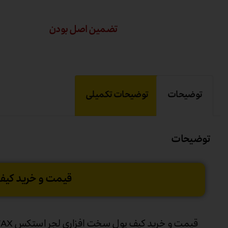
تضمین اصل بودن
توضیحات
توضیحات تکمیلی
توضیحات
قیمت و خرید کیف پول
قیمت و خرید کیف پول سخت افزاری لجر استکس Ledger STAX از طرق فرم استعلام میباشد. و تحویل حداکثر یکماهه