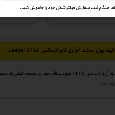
فا هنگام ثبت سفارش فیلتر شکن خود را خاموش کنید.
شده است.
ول سخت افزاری لجر استکس Ledger STAX
به Ledger Stax خود یک نام منحصر به فرد بدهید. و آن را با عکس یا NFT مورد علاقه 