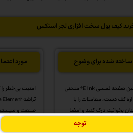
رید کیف پول سخت افزاری لجر استکس
ساخته شده برای وضوح
مورد اعتماد
در اولین صفحه لمسی E Ink® منحنی
امنیت بی‌خطر را 
دازه کف دست، معاملات را با
ان بخوانید، درک کنید و امضا
صنعت و سیستم‌
 طراحی شده برای سفر با شما به
Ledger ارائ
توجه
ا که می روید.
توسط کارشناسان