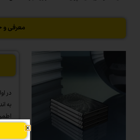
معرفی و خ
به ان
اطمین
کنید.
هر کج