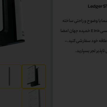
Ledger برای استفاده روزمره از ارزهای دیجیتال و NFT شما با وضوح و راحتی ساخته
شده است. تراکنش های خود را با سهولت در اولین صفحه لمسی E Ink خمیده جهان امضا
ه قفل را با NFT یا عکس مورد علاقه خود سفارشی کنید. –