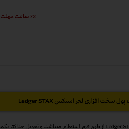
72 ساعت مهلت تست
 سخت افزاری لجر استکس Ledger STAX