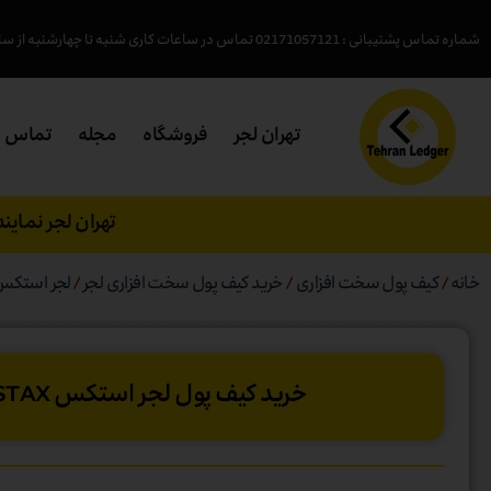
شماره تماس پشتیبانی : 02171057121 تماس در ساعات کاری شنبه تا چهارشنبه از ساعت ( 18- 9:45 )پنجشنبه (15 - 9:45 )
تهران لجر
فروشگاه
مجله
تماس
تهران لجر نمای
خانه
/
کیف پول سخت افزاری
/
خرید کیف پول سخت افزاری لجر
/
لجر استکس
خرید کیف‌ پول لجر استکس Ledger STAX