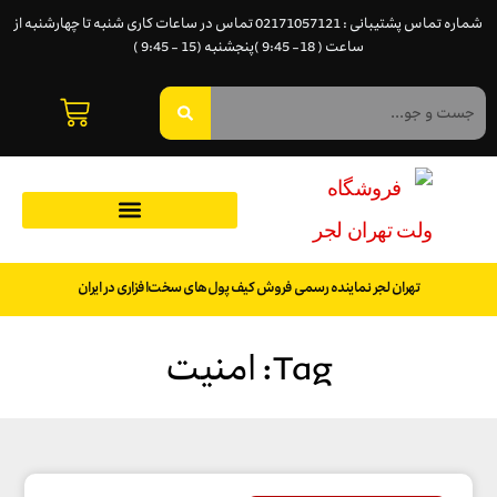
شماره تماس پشتیبانی : 02171057121 تماس در ساعات کاری شنبه تا چهارشنبه از
ساعت ( 18- 9:45 )پنجشنبه (15 - 9:45 )
تهران لجر نماینده رسمی فروش کیف پول‌های سخت‌افزاری در ایران
Tag: امنیت