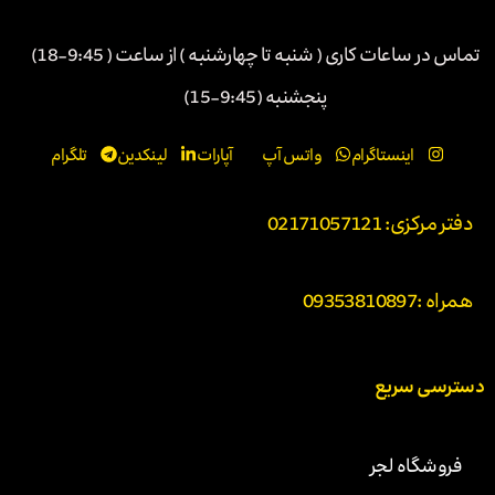
تماس در ساعات کاری ( شنبه تا چهارشنبه ) از ساعت ( 9:45-18)
پنجشنبه (9:45-15)
اینستاگرام
واتس آپ
آپارات
لینکدین
تلگرام
دفتر مرکزی: 02171057121
همراه :
09353810897
دسترسی سریع
فروشگاه لجر