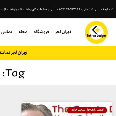
شماره تماس پشتیبانی : 02171057121 تماس در ساعات کاری شنبه تا چهارشنبه از ساعت ( 18- 9:45 )پنجشنبه (15 - 9:45 )
تهران لجر
فروشگاه
مجله
تماس
تهران لجر نمای
Tag: تنظیمات keep key
آموزش کیف پول سخت افزاری