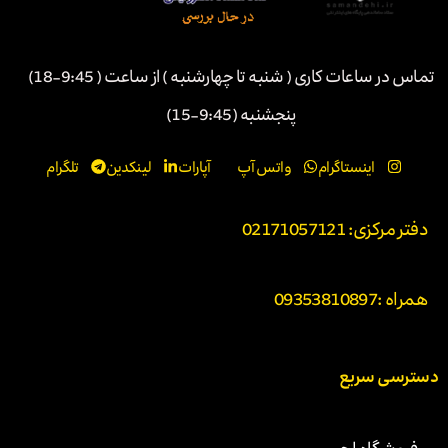
تماس در ساعات کاری ( شنبه تا چهارشنبه ) از ساعت ( 9:45-18)
پنجشنبه (9:45-15)
اینستاگرام
واتس آپ
آپارات
لینکدین
تلگرام
دفتر مرکزی: 02171057121
همراه :
09353810897
دسترسی سریع
فروشگاه لجر