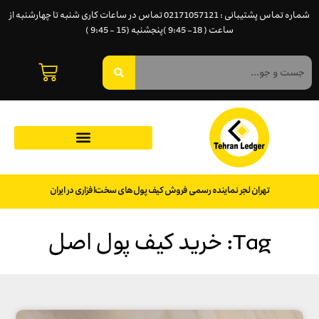
شماره تماس پشتیبانی : 02171057121 تماس در ساعات کاری شنبه تا چهارشنبه از
ساعت ( 18- 9:45 )پنجشنبه (15 - 9:45 )
تهران لجر نماینده رسمی فروش کیف پول‌های سخت‌افزاری در ایران
Tag: خرید کیف پول اصل