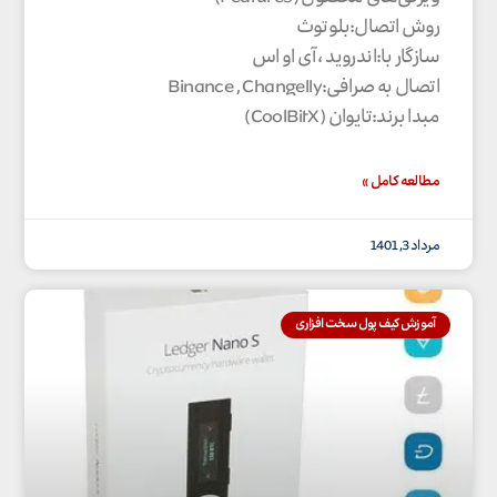
روش اتصال:بلوتوث
سازگار با:اندروید ، آی او اس
اتصال به صرافی:Binance , Changelly
مبدا برند:تایوان (CoolBitX)
مطالعه کامل »
مرداد 3, 1401
آموزش کیف پول سخت افزاری