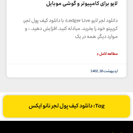
لایو برای کامپیوتر و گوشی موبایل
دانلود لجر لایو Ledger Live: با دانلود کیف پول لجر،
کریپتو خود را بخرید. مبادله کنید. افزایش دهید. – و
موارد دیگر. همه در یک
مطالعه کامل »
اردیبهشت 18, 1402
Tag: دانلود کیف پول لجر نانو ایکس