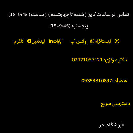
تماس در ساعات کاری ( شنبه تا چهارشنبه ) از ساعت ( 9:45-18)
پنجشنبه (9:45-15)
اینستاگرام
واتس آپ
آپارات
لینکدین
تلگرام
دفتر مرکزی: 02171057121
همراه :
09353810897
دسترسی سریع
فروشگاه لجر