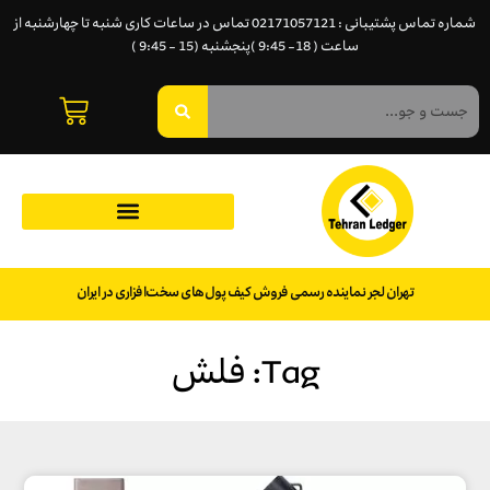
شماره تماس پشتیبانی : 02171057121 تماس در ساعات کاری شنبه تا چهارشنبه از
ساعت ( 18- 9:45 )پنجشنبه (15 - 9:45 )
تهران لجر نماینده رسمی فروش کیف پول‌های سخت‌افزاری در ایران
Tag: فلش