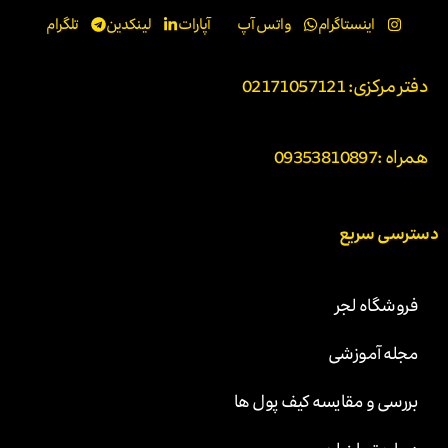
اینستاگرام
واتس آپ
آپارات
لینکدین
تلگرام
دفتر مرکزی: 02171057121
همراه :
09353810897
دسترسی سریع
فروشگاه لجر
مجله آموزشی
بررسی و مقایسه کیف پول ها