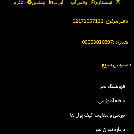
اینستاگرام
واتس آپ
آپارات
لینکدین
تلگرام
دفتر مرکزی: 02171057121
همراه :
09353810897
دسترسی سریع
فروشگاه لجر
مجله آموزشی
بررسی و مقایسه کیف پول ها
درباره تهران لجر