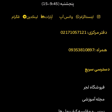
پنجشنبه (9:45-15)
اینستاگرام
واتس آپ
آپارات
لینکدین
تلگرام
دفتر مرکزی: 02171057121
همراه :
09353810897
دسترسی سریع
فروشگاه لجر
مجله آموزشی
بررسی و مقایسه کیف پول ها