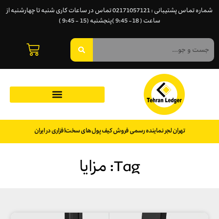
شماره تماس پشتیبانی : 02171057121 تماس در ساعات کاری شنبه تا چهارشنبه از
ساعت ( 18- 9:45 )پنجشنبه (15 - 9:45 )
تهران لجر نماینده رسمی فروش کیف پول‌های سخت‌افزاری در ایران
Tag: مزایا