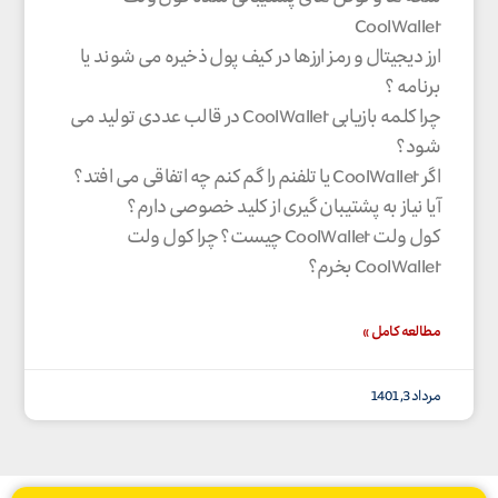
CoolWallet
ارز دیجیتال و رمز ارزها در کیف پول ذخیره می شوند یا
برنامه ؟
چرا کلمه بازیابی CoolWallet در قالب عددی تولید می
شود؟
اگر CoolWallet یا تلفنم را گم کنم چه اتفاقی می افتد؟
آیا نیاز به پشتیبان گیری از کلید خصوصی دارم؟
کول ولت CoolWallet چیست؟ چرا کول ولت
CoolWallet بخرم؟
مطالعه کامل »
مرداد 3, 1401