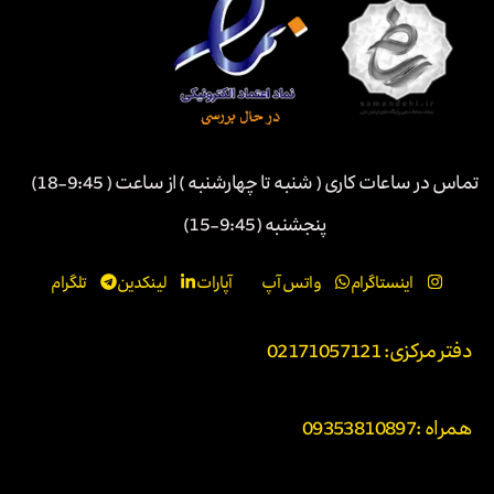
تماس در ساعات کاری ( شنبه تا چهارشنبه ) از ساعت ( 9:45-18)
پنجشنبه (9:45-15)
اینستاگرام
واتس آپ
آپارات
لینکدین
تلگرام
دفتر مرکزی: 02171057121
همراه :
09353810897