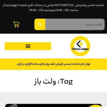
شماره تماس پشتیبانی : 02171057121 تماس در ساعات کاری شنبه تا چهارشنبه از
ساعت ( 18- 9:45 )پنجشنبه (15 - 9:45 )
تهران لجر نماینده رسمی فروش کیف پول‌های سخت‌افزاری در ایران
Tag: ولت باز