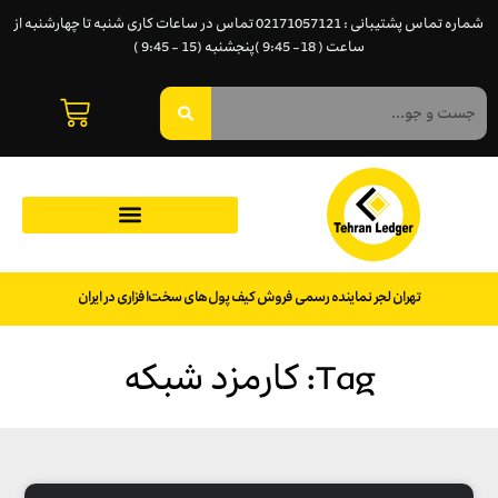
شماره تماس پشتیبانی : 02171057121 تماس در ساعات کاری شنبه تا چهارشنبه از
ساعت ( 18- 9:45 )پنجشنبه (15 - 9:45 )
تهران لجر نماینده رسمی فروش کیف پول‌های سخت‌افزاری در ایران
Tag: کارمزد شبکه