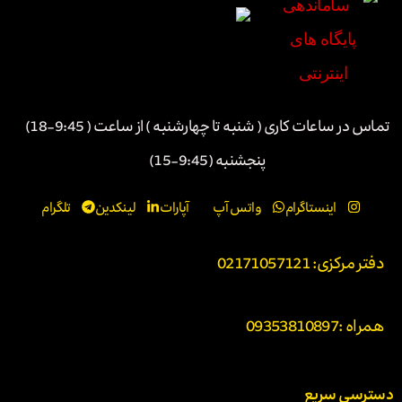
تماس در ساعات کاری ( شنبه تا چهارشنبه ) از ساعت ( 9:45-18)
پنجشنبه (9:45-15)
اینستاگرام
واتس آپ
آپارات
لینکدین
تلگرام
دفتر مرکزی: 02171057121
همراه :
09353810897
دسترسی سریع