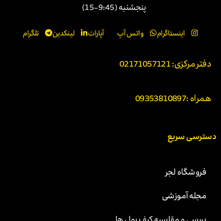
پنجشنبه (9:45-15)
اینستاگرام
واتس آپ
آپارات
لینکدین
تلگرام
دفتر مرکزی: 02171057121
همراه :
09353810897
دسترسی سریع
فروشگاه لجر
مجله آموزشی
بررسی و مقایسه کیف پول ها