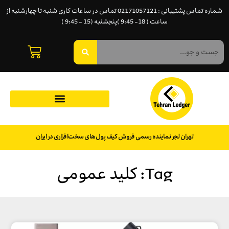
شماره تماس پشتیبانی : 02171057121 تماس در ساعات کاری شنبه تا چهارشنبه از
ساعت ( 18- 9:45 )پنجشنبه (15 - 9:45 )
تهران لجر نماینده رسمی فروش کیف پول‌های سخت‌افزاری در ایران
Tag: کلید عمومی