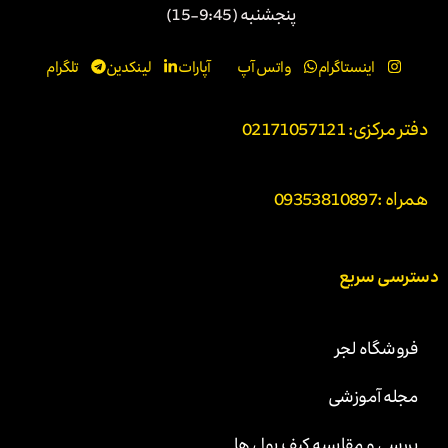
پنجشنبه (9:45-15)
اینستاگرام
واتس آپ
آپارات
لینکدین
تلگرام
دفتر مرکزی: 02171057121
همراه :
09353810897
دسترسی سریع
فروشگاه لجر
مجله آموزشی
بررسی و مقایسه کیف پول ها