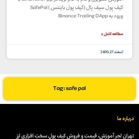
کیف پول سیف پال (کیف پول بایننس ) SafePal
ورود به Binance Trading DApp
مطالعه کامل »
اسفند 27, 1400
Tag: safe pal
درباره ما
تهران لجر آموزش، قیمت و فروش کیف پول سخت افزاری ارز