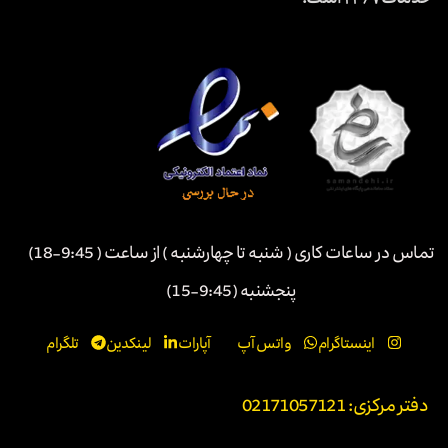
خدمات ۲۴/۷ است.
تماس در ساعات کاری ( شنبه تا چهارشنبه ) از ساعت ( 9:45-18)
پنجشنبه (9:45-15)
اینستاگرام
واتس آپ
آپارات
لینکدین
تلگرام
دفتر مرکزی: 02171057121