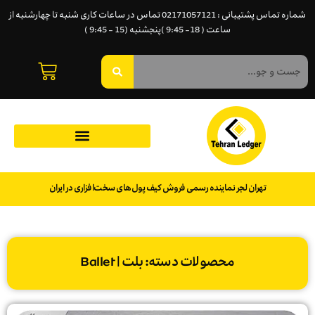
شماره تماس پشتیبانی : 02171057121 تماس در ساعات کاری شنبه تا چهارشنبه از
ساعت ( 18- 9:45 )پنجشنبه (15 - 9:45 )
تهران لجر نماینده رسمی فروش کیف پول‌های سخت‌افزاری در ایران
محصولات دسته: بلت | Ballet