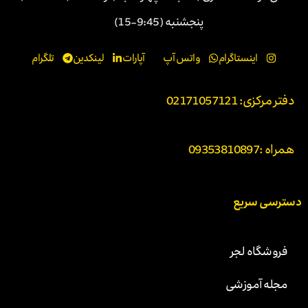
پنجشنبه (9:45-15)
اینستاگرام
واتس آپ
آپارات
لینکدین
تلگرام
دفتر مرکزی: 02171057121
همراه :
09353810897
دسترسی سریع
فروشگاه لجر
مجله آموزشی