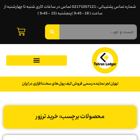
شماره تماس پشتیبانی : 02171057121 تماس در ساعات کاری شنبه تا چهارشنبه از
ساعت ( 18- 9:45 )پنجشنبه (15 - 9:45 )
تهران لجر نماینده رسمی فروش کیف پول‌های سخت‌افزاری در ایران
محصولات برچسب: خرید ترزور