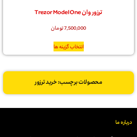
ترزور وان Trezor Model One
7,500,000
تومان
انتخاب گزینه ها
محصولات برچسب: خرید ترزور
درباره ما