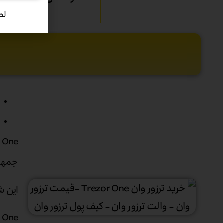
لط
جمهور
این ش