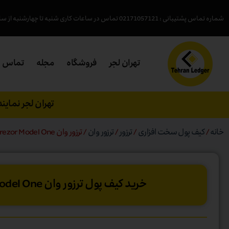
شماره تماس پشتیبانی : 02171057121 تماس در ساعات کاری شنبه تا چهارشنبه از ساعت ( 18- 9:45 )پنجشنبه (15 - 9:45 )
تهران لجر
فروشگاه
مجله
تماس
تهران لجر نمای
خانه
/
کیف پول سخت افزاری
/
ترزور
/
ترزور وان
/ ترزور وان Trezor Model One
خرید کیف‌ پول ترزور وان Trezor Model One