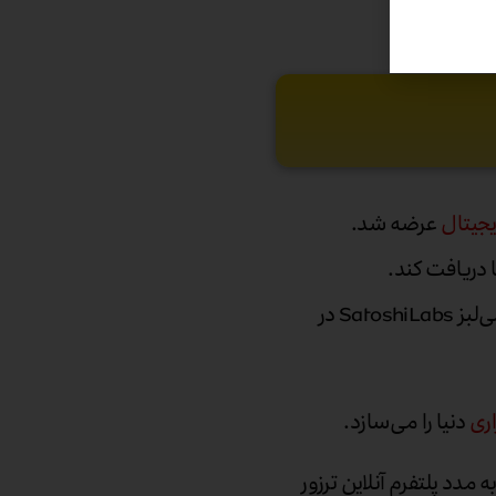
جیتال
عرضه شد.
Trezor One برای اولین بار در سال ۲۰۱۴ توسط شرکتی به نام ساتوشی‌لبز SatoshiLabs در
ری
دنیا را می‌سازد.
به مدد پلتفرم آنلاین ترزور