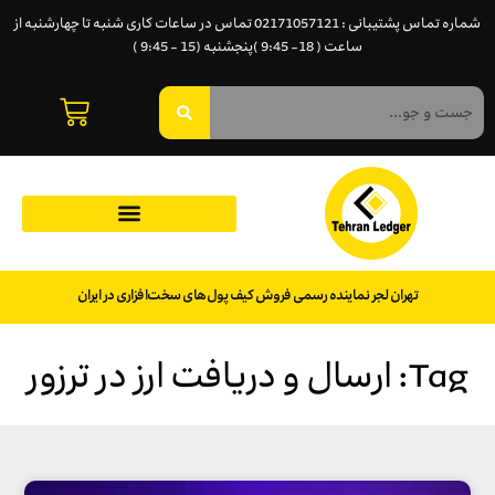
شماره تماس پشتیبانی : 02171057121 تماس در ساعات کاری شنبه تا چهارشنبه از
ساعت ( 18- 9:45 )پنجشنبه (15 - 9:45 )
تهران لجر نماینده رسمی فروش کیف پول‌های سخت‌افزاری در ایران
Tag: ارسال و دریافت ارز در ترزور