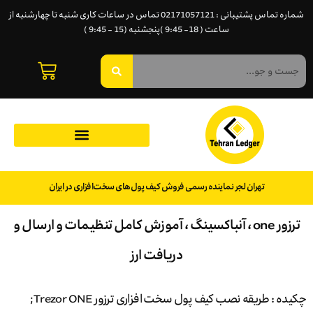
شماره تماس پشتیبانی : 02171057121 تماس در ساعات کاری شنبه تا چهارشنبه از
ساعت ( 18- 9:45 )پنجشنبه (15 - 9:45 )
تهران لجر نماینده رسمی فروش کیف پول‌های سخت‌افزاری در ایران
ترزور one ، آنباکسینگ ، آموزش کامل تنظیمات و ارسال و
دریافت ارز
چکیده : طریقه نصب کیف پول سخت افزاری ترزور Trezor ONE;