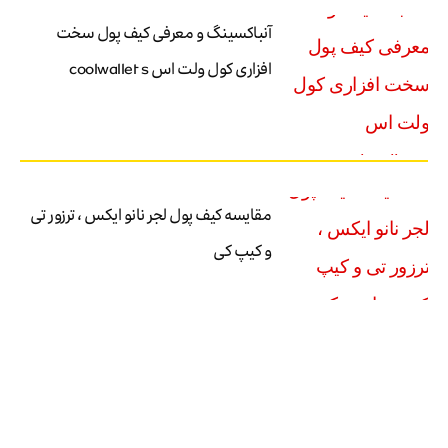
آنباکسینگ و معرفی کیف پول سخت
افزاری کول ولت اس coolwallet s
مقایسه کیف پول لجر نانو ایکس ، ترزور تی
و کیپ کی
آموزش کیف پول سیف پال – آموزش
نصب کیف پول سیف پال