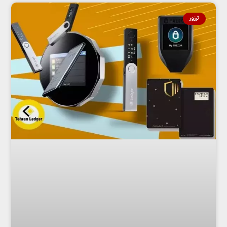
ترزور