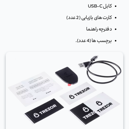
کابل USB-C
کارت های بازیابی (2 عدد)
دفترچه راهنما
برچسب ها (4 عدد).