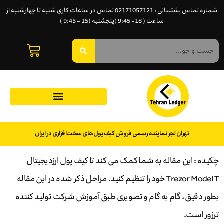
شماره تماس پشتیبانی : 02171057121 تماس در ساعات کاری شنبه تا چهارشنبه از
ساعت ( 18- 9:45 )پنجشنبه (15 - 9:45 )
تهران لجر نماینده رسمی فروش کیف پول‌های سخت‌افزاری در ایران
چکیده : این مقاله به شما کمک می کند تا کیف پول ارزدیجیتال
Trezor Model T خود را تنظیم کنید. مراحل ذکر شده در این مقاله
بطور دقیق ، گام به گام و تصویری طبق آموزش شرکت تولید کننده
ترزور است.