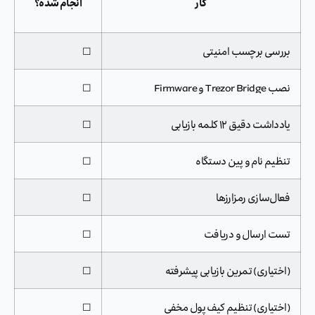
کار
انجام شده؟
بررسی برچسب امنیتی
☐
نصب Trezor Bridge و Firmware
☐
یادداشت دقیق ۱۲ کلمه بازیابی
☐
تنظیم نام و پین دستگاه
☐
فعال‌سازی رمزارزها
☐
تست ارسال و دریافت
☐
(اختیاری) تمرین بازیابی پیشرفته
☐
(اختیاری) تنظیم کیف پول مخفی
☐