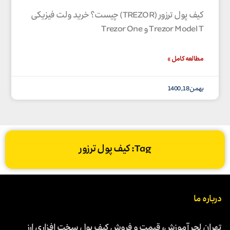
کیف پول ترزور (TREZOR) چیست؟ خرید ولت فیزیکی
Trezor Model T و Trezor One
مطالعه کامل »
بهمن 18, 1400
Tag: کیف پول ترزور
درباره ما
تهران لجر آموزش، قیمت و فروش کیف پول سخت افزاری ارز