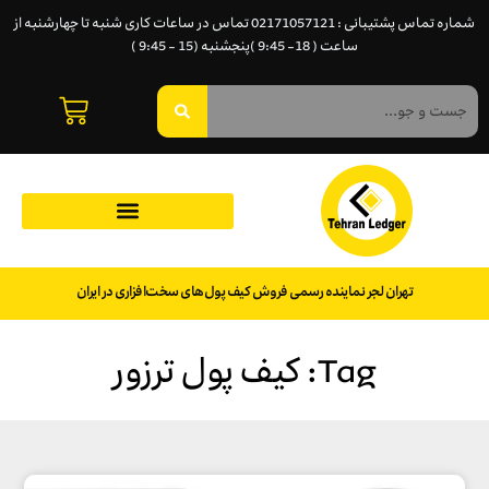
شماره تماس پشتیبانی : 02171057121 تماس در ساعات کاری شنبه تا چهارشنبه از
ساعت ( 18- 9:45 )پنجشنبه (15 - 9:45 )
تهران لجر نماینده رسمی فروش کیف پول‌های سخت‌افزاری در ایران
Tag: کیف پول ترزور