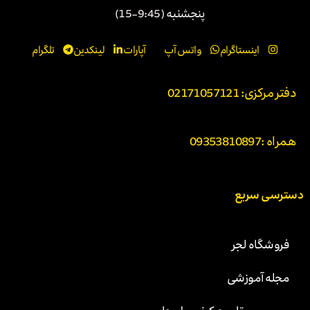
پنجشنبه (9:45-15)
اینستاگرام
واتس آپ
آپارات
لینکدین
تلگرام
دفتر مرکزی: 02171057121
همراه :
09353810897
دسترسی سریع
فروشگاه لجر
مجله آموزشی