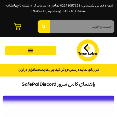
شماره تماس پشتیبانی : 02171057121 تماس در ساعات کاری شنبه تا چهارشنبه از
ساعت ( 18- 9:45 )پنجشنبه (15 - 9:45 )
تهران لجر نماینده رسمی فروش کیف پول‌های سخت‌افزاری در ایران
راهنمای کامل سرور SafePal Discord