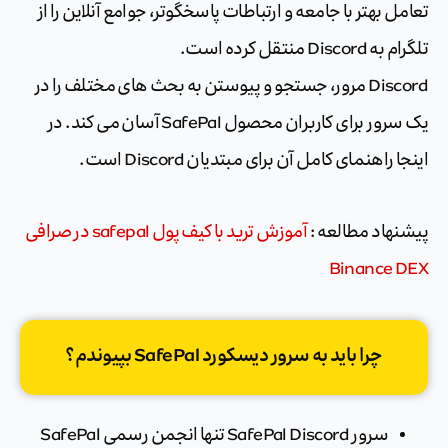
تعامل بهتر با جامعه و ارتباطات پاسخگوتر، جوامع آنلاین را از
تلگرام به Discord منتقل کرده است.
Discord مرور، جستجو و پیوستن به بحث های مختلف را در
یک سرور برای کاربران محصول SafePal آسان می کند. در
اینجا راهنمای کامل آن برای مبتدیان Discord است.
پیشنهاد مطالعه :
آموزش ترید با کیف پول safepal در صرافی
Binance DEX
چرا باید به سرور دیسکورد SafePal بپیوندم؟
سرور SafePal Discord تنها انجمن رسمی SafePal