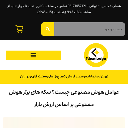
شماره تماس پشتیبانی : 02171057121 تماس در ساعات کاری شنبه تا چهارشنبه از
ساعت ( 18- 9:45 )پنجشنبه (15 - 9:45 )
تهران لجر نماینده رسمی فروش کیف پول‌های سخت‌افزاری در ایران
عوامل هوش مصنوعی چیست؟ سکه های برتر هوش
مصنوعی بر اساس ارزش بازار