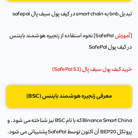
تبدیل bnb به smart chain در کیف پول سیف پال safepal
[
آموزش
SafePal] نحوه استفاده از زنجیره هوشمند بایننس
در کیف پول SafePal
خرید کیف پول سیف پال (SafePal S1)
معرفی زنجیره هوشمند بایننس (BSC)
Binance Smart China که با نام BSC نیز شناخته می شود. و
پروتکل BEP20 آن اکنون توسط SafePal پشتیبانی می شود.