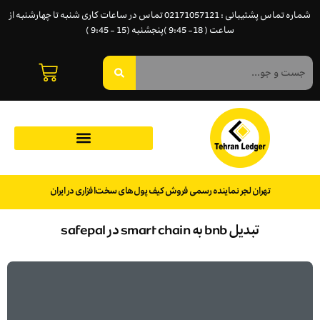
شماره تماس پشتیبانی : 02171057121 تماس در ساعات کاری شنبه تا چهارشنبه از
ساعت ( 18- 9:45 )پنجشنبه (15 - 9:45 )
تهران لجر نماینده رسمی فروش کیف پول‌های سخت‌افزاری در ایران
تبدیل bnb به smart chain در safepal