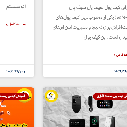
اکوسیستم
فی کیف پول سیف پال سیف پال
(SafePal) یکی از محبوب‌ترین کیف پول‌های
مطالعه کامل »
افزاری برای ذخیره و مدیریت امن ارزهای
تال است. این کیف پول
ه کامل »
14
بهمن 11, 1403
ش کیف پول سخت افزاری
آموزش کیف پول سخت