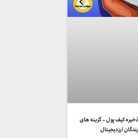
خیره کیف پول – گزینه های
رندگان ارزدیجیتال