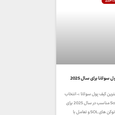
 افزاری
 سولانا برای سال 2025
رین کیف پول سولانا :– انتخاب
کیف پول Solana مناسب در سال 2025 برای
مدیریت ایمن توکن های SOL و تعامل با