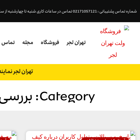
شماره تماس پشتیبانی : 02171057121 تماس در ساعات کاری شنبه تا چهارشنبه از ساعت ( 18- 9:45 )پنجشنبه (15 - 9:45 )
تهران لجر
فروشگاه
مجله
تماس
تهران لجر نمای
Category: بررسی و معرفی کیف پول سخت افزاری