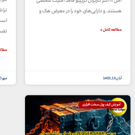
امن :– اکثر کاربران کریپتو فاقد امنیت شخصی
تراش
هستند. و دارایی‌های خود را در معرض هک و
است 
مطالعه کامل »
تضم
مطالع
آبان 15, 1403
مهر 30, 1403
آموزش کیف پول سخت افزاری