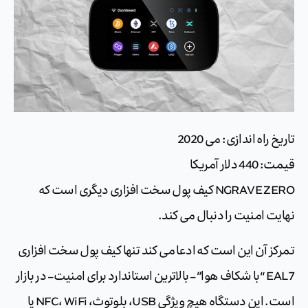
تاریخ راه اندازی: می 2020
قیمت: 440 دلار آمریکا
NGRAVE ZERO کیف پول سخت افزاری دیگری است که
نهایت امنیت را دنبال می کند.
تمرکز آن این است که ادعا می کند تنها کیف پول سخت افزاری
EAL7 “با شکاف هوا” – بالاترین استاندارد برای امنیت – در بازار
است. این دستگاه هیچ ویژگی USB، بلوتوث، NFC، WiFi یا