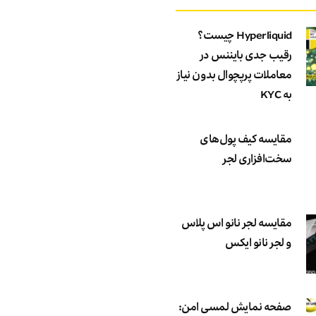
Hyperliquid چیست؟
رقیب جدی بایننس در
معاملات پرپچوال بدون نیاز
به KYC
مقایسه کیف پول‌های
سخت‌افزاری لجر
مقایسه لجر نانو اس پلاس
و لجر نانو ایکس
صفحه نمایش لمسی امن: