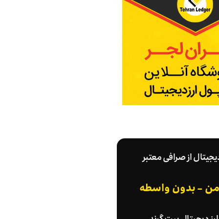
دیجیتال از صرافی معتبر
امن - بدون واسطه