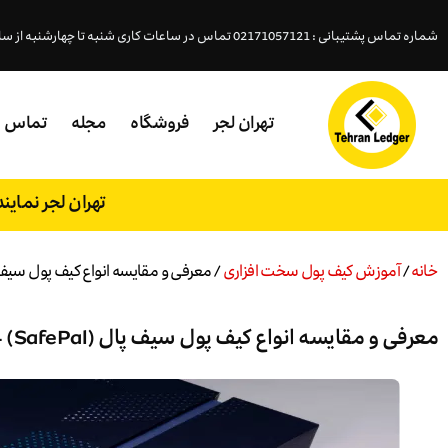
شماره تماس پشتیبانی : 02171057121 تماس در ساعات کاری شنبه تا چهارشنبه از ساعت ( 18- 9:45 )پنجشنبه (15 - 9:45 )
تهران لجر
فروشگاه
مجله
تماس
تهران لجر نمای
خانه
/
آموزش کیف پول سخت افزاری
/ معرفی و مقایسه انواع کیف پول سیف پال (SafePal) – امنیت در
معرفی و مقایسه انواع کیف پول سیف پال (SafePal) – امنیت در دستان شما