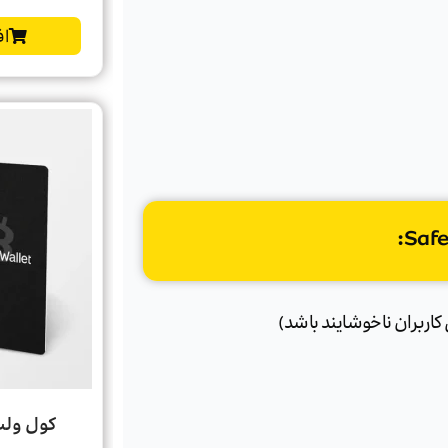
اف
کول ولت گو t Go