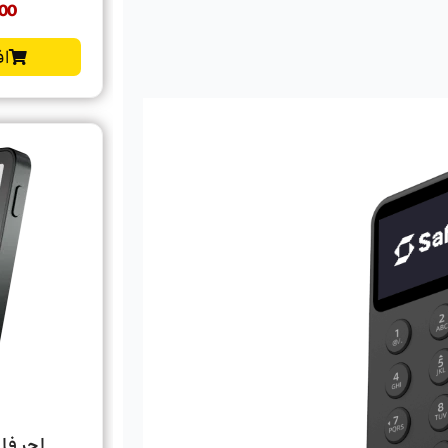
00
اف
لجر فلکس | x