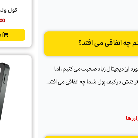
کول ولت گو t Go
00
اف
م چه اتفاقی می افتد؟
مورد ارز دیجیتال زیاد صحبت می کنیم، اما
تراکنش در کیف پول شما چه اتفاقی می افتد.