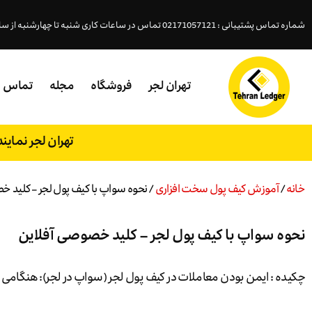
شماره تماس پشتیبانی : 02171057121 تماس در ساعات کاری شنبه تا چهارشنبه از ساعت ( 18- 9:45 )پنجشنبه (15 - 9:45 )
تهران لجر
فروشگاه
مجله
تماس
تهران لجر نمای
خانه
/
آموزش کیف پول سخت افزاری
/ نحوه سواپ با کیف پول لجر – کلید 
نحوه سواپ با کیف پول لجر – کلید خصوصی آفلاین
چکیده : ایمن بودن معاملات در کیف پول لجر (سواپ در لجر): هنگامی که