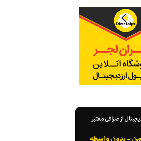
دیجیتال از صرافی معتبر
امن - بدون واسطه