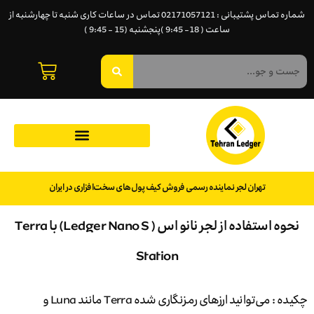
شماره تماس پشتیبانی : 02171057121 تماس در ساعات کاری شنبه تا چهارشنبه از
ساعت ( 18- 9:45 )پنجشنبه (15 - 9:45 )
تهران لجر نماینده رسمی فروش کیف پول‌های سخت‌افزاری در ایران
نحوه استفاده از لجر نانو اس ( Ledger Nano S) با Terra
Station
چکیده : می‌توانید ارزهای رمزنگاری شده Terra مانند Luna و