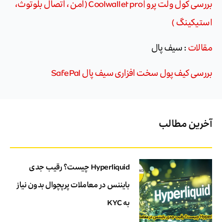
بررسی کول ولت پرو | Coolwallet pro (امن ، اتصال بلوتوث،
استیکینگ )
مقالات
: سیف پال
بررسی کیف پول سخت افزاری سیف پال SafePal
آخرین مطالب
Hyperliquid چیست؟ رقیب جدی
بایننس در معاملات پرپچوال بدون نیاز
به KYC