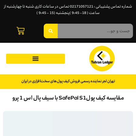
شماره تماس پشتیبانی : 02171057121 تماس در ساعات کاری شنبه تا چهارشنبه از
ساعت ( 18- 9:45 )پنجشنبه (15 - 9:45 )
تهران لجر نماینده رسمی فروش کیف پول‌های سخت‌افزاری در ایران
مقایسه کیف پولSafePal S1 با سیف پال اس 1 پرو