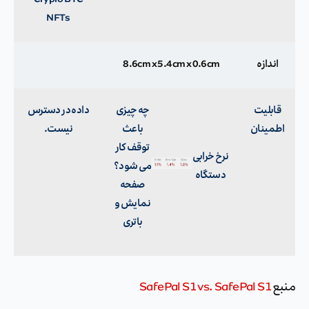
NFTs
اندازه
8.6cm x 5.4cm x 0.6cm
قابلیت
چه چیزی
داده در دسترس
اطمینان
باعث
نیست.
توقف کار
نرخ خرابی
می شود؟
دستگاه
صفحه
نمایش و
باتری
منبع
SafePal S1 vs. SafePal S1