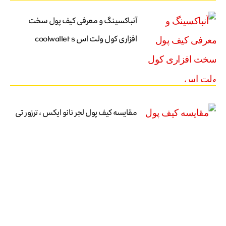
آنباکسینگ و معرفی کیف پول سخت
افزاری کول ولت اس coolwallet s
مقایسه کیف پول لجر نانو ایکس ، ترزور تی
و کیپ کی
آموزش کیف پول سیف پال – آموزش
نصب کیف پول سیف پال