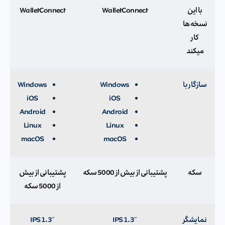
با این
WalletConnect
WalletConnect
نسخه ها
کار
میکند
سازگار با
Windows
Windows
iOS
iOS
Android
Android
Linux
Linux
macOS
macOS
سکه
پشتیبانی از بیش از 5000 سکه
پشتیبانی از بیش
از 5000 سکه
نمایشگر
1.3″ IPS
1.3″ IPS