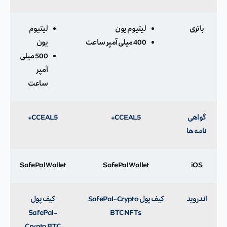
باتری
لیتیوم یون
لیتیوم
400 میلی آمپر ساعت
یون
500 میلی
آمپر
ساعت
گواهی
CC EAL5+
CC EAL5+
نامه ها
SafePal Wallet
SafePal Wallet
iOS
اندروید
کیف پول SafePal-Crypto
کیف پول
SafePal-
BTC NFTs
Crypto BTC