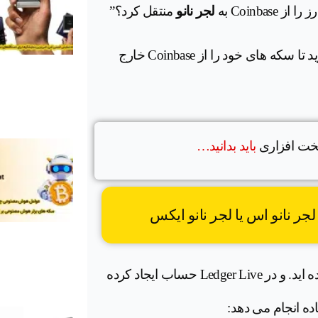
Coinb به
لجر نانو
منتقل کرد؟”
این راهنما هر آنچه را که باید بدانید ، گام به گام به شما می گوید تا سکه های خود را از Coinbase خارج
خت افزاری
باید بدانید…
اگر کیف پول لجر نانو اس ( Ledger Nano S) را راه اندازی کرده اید. و در Ledger Live حساب ایجاد کرده