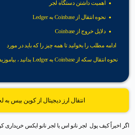
اهمیت داشتن دستگاه لجر
نحوه انتقال از Coinbase به Ledger
دلایل خروج از Coinbase
ادامه مطلب را بخوانید تا همه چیز را که باید در مورد
نحوه انتقال سکه از Coinbase به Ledger بدانید ، بیاموزید.
انتقال ارز دیجیتال از کوین بیس به لجر در 5 مرح
اگر اخیراً کیف پول لجر نانو اس یا لجر نانو ایکس خریداری کرده