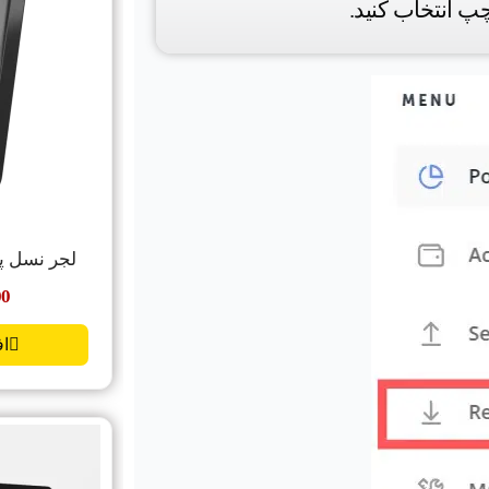
لجر نسل پنجم no Gen5
00
اف