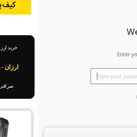
خرید ارز 
ارزان -
صرافی ا