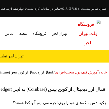
شماره تماس پشتیبانی : 02171057121 تماس در ساعات کاری شنبه تا چهارشنبه از ساعت ( 18- 9:45 )پنجشنبه (15 - 9:45 )
تهران لجر
فروشگاه
مجله
تماس
تهران لجر نمای
خانه
/
آموزش کیف پول سخت افزاری
/ انتقال ارز دیجیتال از کوین بیس (Coinbase) به لجر (Ledger)
انتقال ارز دیجیتال از کوین بیس (Coinbase) به لجر (Ledger)
چکیده : من سکه های خود را روی لجرم نمی بینم. آنها کجا هستند؟