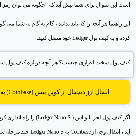
است این سوال برای شما پیش آید که “چگونه می توان رمز ارز را از ase
کرده و به کیف پول Ledger خود منتقل کنید.
کیف پول سخت افزاری چیست؟ هر آنچه درباره کیف پول س
انتقال ارز دیجیتال از کوین بیس (Coinbase) به لجر نانو اس یا لجر نانو ایکس
اید ، انتقال وجه از Coinbase به Ledger Nano S چند مرحله ساده انجام می دهد: