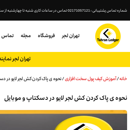
شماره تماس پشتیبانی : 02171057121 تماس در ساعات کاری شنبه تا چهارشنبه از ساعت ( 18- 9:45 )پنجشنبه (15 - 9:45 )
تهران لجر
فروشگاه
مجله
تماس
تهران لجر نمای
خانه
/
آموزش کیف پول سخت افزاری
/ نحوه ی پاک کردن کش لجر لایو در دس
نحوه ی پاک کردن کش لجر لایو در دسکتاپ و موبایل