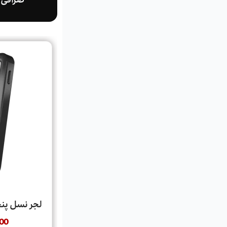
صرافی ا
لجر نسل پنجم  Nano Gen5
00