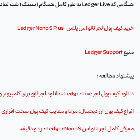
هنگامی که Ledger Live به طور کامل همگام (سینک) شد، تعادل شما باید درست باشد.
خرید کیف‌ پول لجر نانو اس پلاس | Ledger Nano S Plus
منبع
Ledger Support
پیشنهاد مطالعه :
دانلود کیف پول لجر Ledger Live -دانلود لجر لایو برای کامپیوتر و گوشی موبایل
انواع کیف پول ارز دیجیتال: مزایا و معایب کیف پول سخت افزاری
معرفی کامل لجر نانو اس Ledger Nano S در دو دقیقه