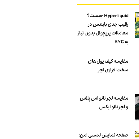
Hyperliquid چیست؟
رقیب جدی بایننس در
معاملات پرپچوال بدون نیاز
به KYC
مقایسه کیف پول‌های
سخت‌افزاری لجر
مقایسه لجر نانو اس پلاس
و لجر نانو ایکس
صفحه نمایش لمسی امن: