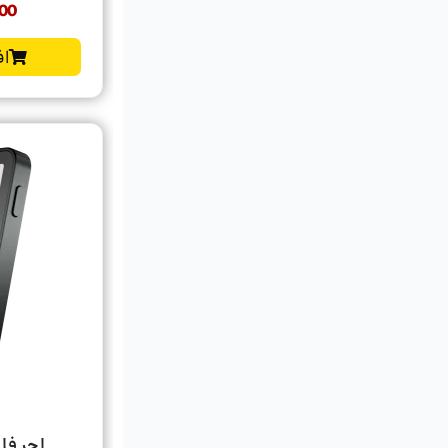
00
اف
لجر فلکس | x