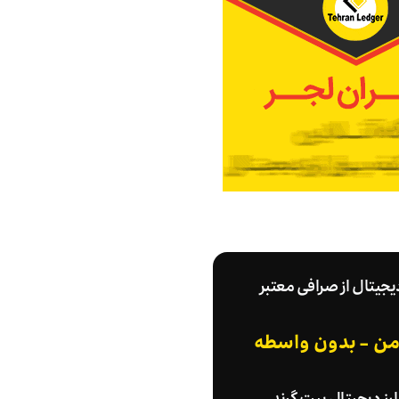
دیجیتال از صرافی معتبر
امن - بدون واسطه