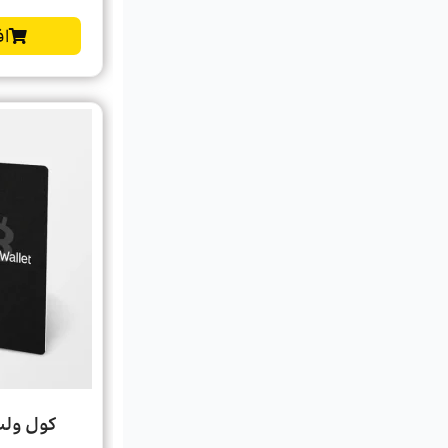
اف
کول ولت گو t Go