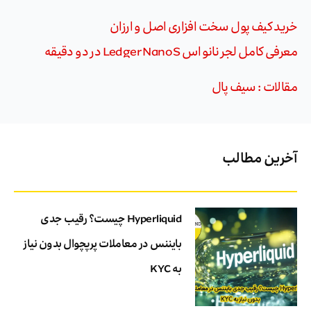
خرید کیف پول سخت افزاری اصل و ارزان
معرفی کامل لجر نانو اس Ledger Nano S در دو دقیقه
مقالات : سیف پال
آخرین مطالب
Hyperliquid چیست؟ رقیب جدی
بایننس در معاملات پرپچوال بدون نیاز
به KYC