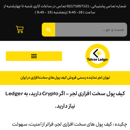
شماره تماس پشتیبانی : 02171057121 تماس در ساعات کاری شنبه تا چهارشنبه از
ساعت ( 18- 9:45 )پنجشنبه (15 - 9:45 )
تهران لجر نماینده رسمی فروش کیف پول‌های سخت‌افزاری در ایران
کیف پول سخت افزاری لجر – اگر Crypto دارید، به Ledger
نیاز دارید.
چکیده : کیف پول های سخت افزاری لجر، فراتر از امنیت، سهولت