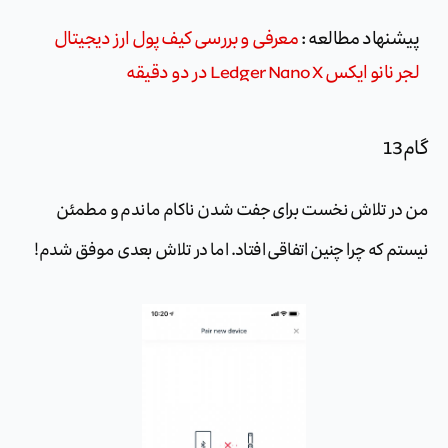
پیشنهاد مطالعه :
معرفی و بررسی کیف پول ارز دیجیتال
لجر نانو ایکس Ledger Nano X در دو دقیقه
گام13
من در تلاش نخست برای جفت شدن ناکام ماندم و مطمئن
نیستم که چرا چنین اتفاقی افتاد. اما در تلاش بعدی موفق شدم!