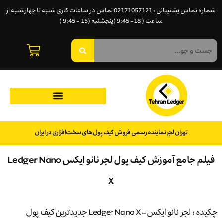
شماره تماس پشتیبانی : 02171057121 تماس در ساعات کاری شنبه تا چهارشنبه از
ساعت ( 18- 9:45 )پنجشنبه (15 - 9:45 )
تهران لجر نماینده رسمی فروش کیف پول‌های سخت‌افزاری در ایران
فیلم جامع آموزش کیف پول لجر نانو ایکس Ledger Nano
X
چکیده : لجر نانو ایکس – Ledger Nano X جدیدترین کیف پول