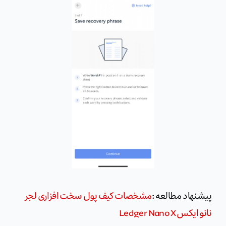
پیشنهاد مطالعه :
مشخصات کیف پول سخت افزاری لجر
نانو ایکس Ledger Nano X