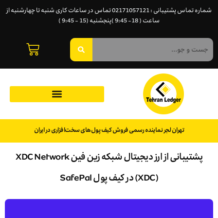
شماره تماس پشتیبانی : 02171057121 تماس در ساعات کاری شنبه تا چهارشنبه از
ساعت ( 18- 9:45 )پنجشنبه (15 - 9:45 )
تهران لجر نماینده رسمی فروش کیف پول‌های سخت‌افزاری در ایران
پشتیبانی از ارز ديجيتال شبکه زین فین XDC Network
(XDC) در کیف پول SafePal