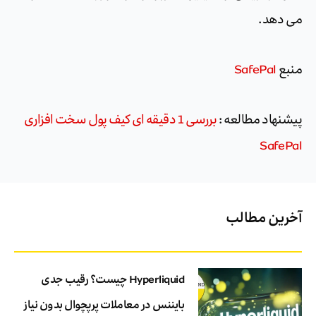
می دهد.
منبع
SafePal
پیشنهاد مطالعه :
بررسی 1 دقیقه ای کیف پول سخت افزاری
SafePal
آخرین مطالب
Hyperliquid چیست؟ رقیب جدی
بایننس در معاملات پرپچوال بدون نیاز