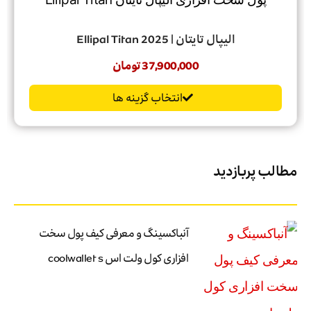
الیپال تایتان | Ellipal Titan 2025
37,900,000
تومان
انتخاب گزینه ها
مطالب پربازدید
آنباکسینگ و معرفی کیف پول سخت
افزاری کول ولت اس coolwallet s