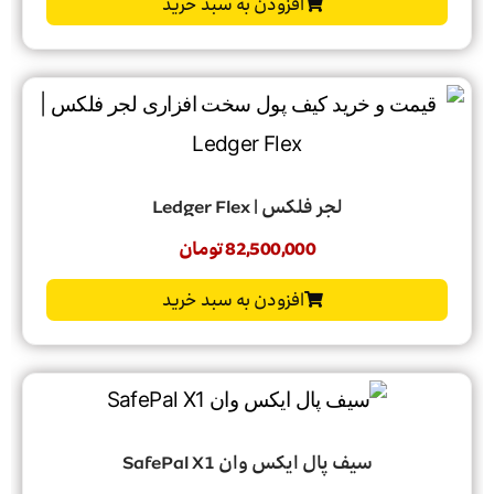
افزودن به سبد خرید
لجر فلکس | Ledger Flex
82,500,000
تومان
افزودن به سبد خرید
سیف پال ایکس وان SafePal X1