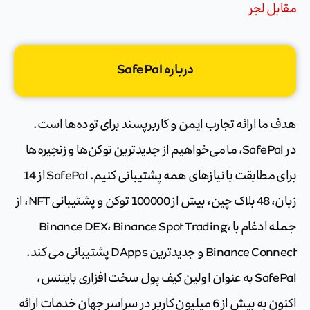
مقابل لجر
درباره SafePal
هدف ما ارائه تجارب ایمن و کاربرپسند برای توده‌ها است.
در SafePal، ما می‌خواهیم از جدیدترین توکن‌ها و زنجیره‌ها
برای مطابقت با نیازهای همه پشتیبانی کنیم. SafePal از 14
زبان، 48 بلاک چین، بیش از 100000 توکن و پشتیبانی NFT، از
جمله ادغام با Binance DEX، Binance Spot Trading،
Binance Connect و جدیدترین DApps پشتیبانی می کند.
SafePal به عنوان اولین کیف پول سخت افزاری بایننس،
اکنون به بیش از 6 میلیون کاربر در سراسر جهان خدمات ارائه