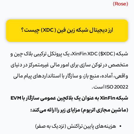
(Rose)
ارز ديجيتال شبکه زین فین ( XDC) چیست؟
شبکه XinFin XDC ($XDC)، یک پروتکل ترکیبی بلاک چین و
متخصص در توکن سازی برای امور مالی غیرمتمرکز در دنیای
واقعی، آماده، منبع باز، و سازگار با استانداردهای پیام مالی
ISO 20022 است.
شبکه XinFin به عنوان یک بلاکچین عمومی سازگار با EVM
(ماشین مجازی اتریوم) مزایای زیر را ارائه می‌کند:
هزینه‌های پایین تراکنش (نزدیک به صفر)