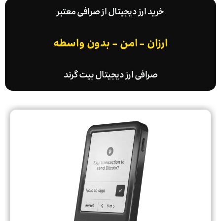
خرید ارز دیجیتال از صرافی معتبر
ارزان - امن - بدون واسطه
صرافی ارز دیجیتال بیت گرند