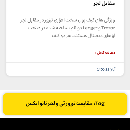
مقابل لجر
ویژگی های کیف پول سخت افزاری ترزور در مقابل لجر
Trezor و Ledger دو نام شناخته شده در صنعت
ارزهای دیجیتال هستند. هر دو کیف
مطالعه کامل »
آبان 22, 1400
Tag: مقایسه ترزور تی و لجر نانو ایکس