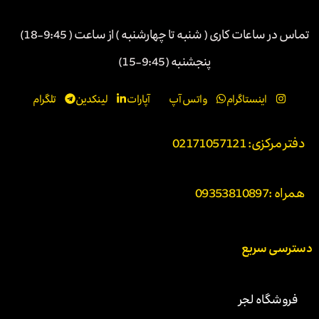
تماس در ساعات کاری ( شنبه تا چهارشنبه ) از ساعت ( 9:45-18)
پنجشنبه (9:45-15)
اینستاگرام
واتس آپ
آپارات
لینکدین
تلگرام
دفتر مرکزی: 02171057121
همراه :
09353810897
دسترسی سریع
فروشگاه لجر