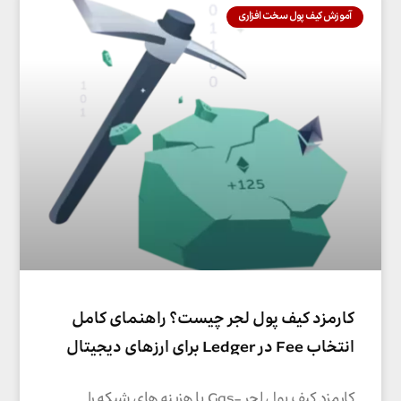
آموزش کیف پول سخت افزاری
کارمزد کیف پول لجر چیست؟ راهنمای کامل
انتخاب Fee در Ledger برای ارزهای دیجیتال
کارمزد کیف پول لجر -Gas یا هزینه های شبکه را