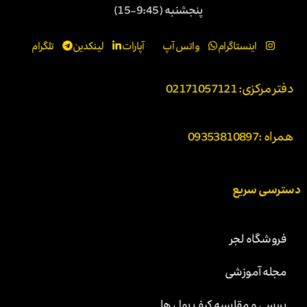
پنجشنبه (9:45-15)
اینستاگرام
واتس آپ
آپارات
لینکدین
تلگرام
دفتر مرکزی: 02171057121
همراه :
09353810897
دسترسی سریع
فروشگاه لجر
مجله آموزشی
بررسی و مقایسه کیف پول ها