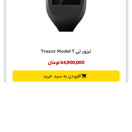
ترزور تی Trezor Model T
44,900,000
تومان
افزودن به سبد خرید
ناموجود