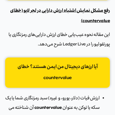
رفع مشکل نمایش اشتباه ارزش دارایی در لجر لایو (خطای
countervalue)
این مقاله نحوه عیب‌یابی خطای ارزش دارایی‌های رمزنگاری یا
پورتفولیو را در Ledger Live شرح می‌دهد.
آیا ارزهای دیجیتال من ایمن هستند؟ خطای
countervalue
ارزش فیات (دلار، یورو، و غیره) سبد رمزنگاری شما یا یک
countervalue
سکه یا توکن به عنوان
آن شناخته می