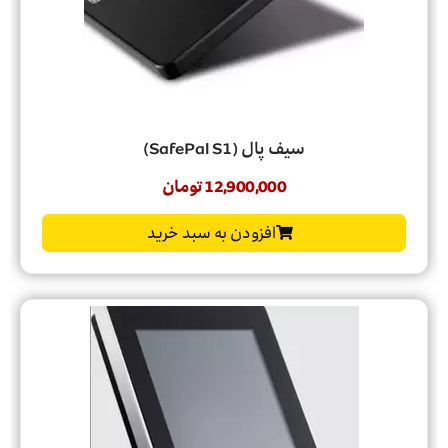
سیف پال (SafePal S1)
12,900,000
تومان
افزودن به سبد خرید