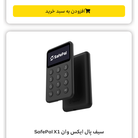
افزودن به سبد خرید
سیف پال ایکس وان SafePal X1