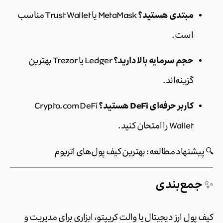
مبتدی هستید؟
MetaMask یا Trust Wallet مناسب
است.
حجم سرمایه بالا دارید؟
Ledger یا Trezor بهترین
گزینه‌اند.
کاربر حرفه‌ای DeFi هستید؟
Crypto.com DeFi
Wallet را امتحان کنید.
یشنهاد مطالعه: بهترین کیف پول‌های اتریوم
جمع‌بندی
پول ارز دیجیتال یا والت کریپتو، ابزاری برای مدیریت و