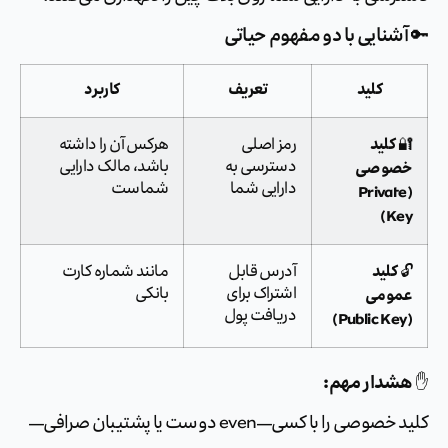
🔑 آشنایی با دو مفهوم حی
کاربرد
تعریف
کلید
کلید
هرکس آن را داشته
رمز اصلی

باشد، مالک دارایی
دسترسی به
خصوص
شماست
دارایی شما
(Privat
Key
کلید
مانند شماره کارت
آدرس قابل

بانکی
اشتراک برای
عموم
دریافت پول
هشدار مهم
کلید خصوصی را با کسی—even دوست یا پشتیبان صرافی—