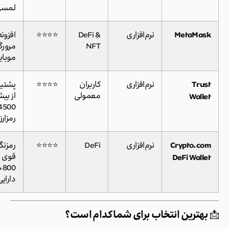
لمسی
MetaMas
نرم‌افزاری
DeFi &
⭐⭐⭐⭐
افزونه
NFT
مرورگر +
موبایل
Trus
نرم‌افزاری
کاربران
⭐⭐⭐⭐
پشتیبانی
Walle
معمولی
از بیش از
4500
رمزارز
Crypto.co
نرم‌افزاری
DeFi
⭐⭐⭐⭐
رمزنگاری
DeFi Walle
قوی +
800+
دارایی
هترین انتخاب برای شما کدام است؟