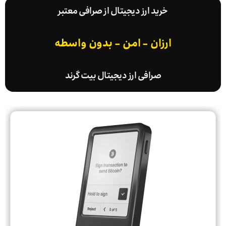
خرید ارز دیجیتال از صرافی معتبر
ارزان - امن - بدون واسطه
صرافی ارز دیجیتال بیت گرند