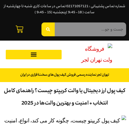
شماره تماس پشتیبانی : 02171057121 تماس در ساعات کاری شنبه تا چهارشنبه از
ساعت ( 18- 9:45 )پنجشنبه (15 - 9:45 )
تهران لجر نماینده رسمی فروش کیف پول‌های سخت‌افزاری در ایران
پول ارز دیجیتال یا والت کریپتو چیست؟ راهنمای کامل
انتخاب + امنیت و بهترین والت‌ها در 2025