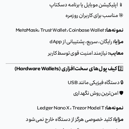
پلیکیشن موبایل یا برنامه دسکتاپ
ناسب برای کاربران روزمره
ه‌ها:
MetaMask، Trust Wallet، Coinbase Wallet
ا:
رایگان، سریع، پشتیبانی از dApp
یب:
نیازمند امنیت قوی توسط کاربر
یف پول‌های سخت‌افزاری (Hardware Wallets)
ستگاه فیزیکی مانند USB
امن‌ترین روش نگهداری
ه‌ها:
Ledger Nano X ، Trezor Model T
ا:
کلید خصوصی هرگز از دستگاه خارج نمی‌شود