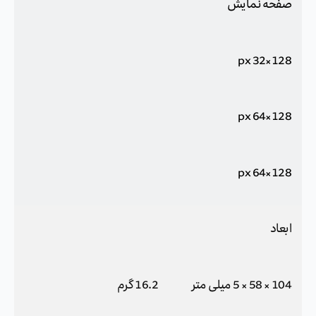
صفحه نمایش
128×32 px
128×64 px
128×64 px
ابعاد
104 × 58 × 5 میلی متر
16.2 گرم