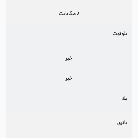
2 مگابایت
بلوتوث
خیر
خیر
بله
باتری