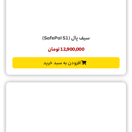
سیف پال (SafePal S1)
12,900,000
تومان
افزودن به سبد خرید