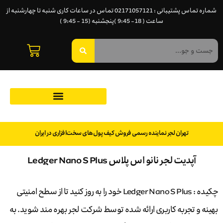
شماره تماس پشتیبانی : 02171057121 تماس در ساعات کاری شنبه تا چهارشنبه از
ساعت ( 18- 9:45 )پنجشنبه (15 - 9:45 )
تهران لجر نماینده رسمی فروش کیف پول‌های سخت‌افزاری در ایران
آپدیت لجر نانو اس پلاس Ledger Nano S Plus
چکیده : Ledger Nano S Plus خود را به روز کنید تا از سطح امنیتی
بهینه و تجربه کاربری ارائه شده توسط شرکت لجر بهره مند شوید. به