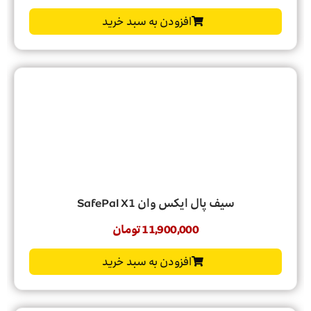
افزودن به سبد خرید
سیف پال ایکس وان SafePal X1
11,900,000
تومان
افزودن به سبد خرید